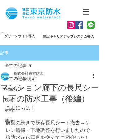
グリーンサイト導入
建設キャリアアップシステム導入
記事
全ての記事
株式会社東京防水
全ての記事
2023年9月4日
マンション廊下の長尺シー
お知らせ
ト下の防水工事（後編）
現場
こんにちは！
材料
洗浄
前回の続きで既存長尺シート撤去→ケ
レン清掃→下地調整を行いましたので
線防水から写真を交えてご紹介いたし