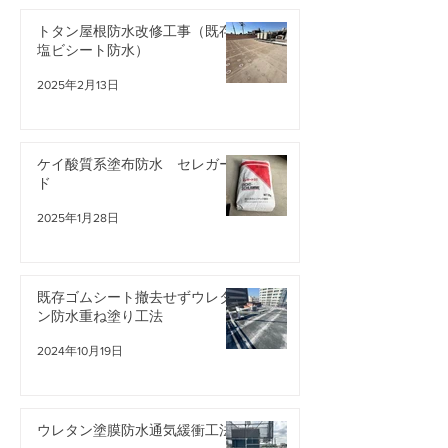
トタン屋根防水改修工事（既存
塩ビシート防水）
2025年2月13日
ケイ酸質系塗布防水 セ
既存ゴムシート
レガード
ウレタン防水重
ケイ酸質系塗布防水 セレガー
ド
法
2025年1月28日
既存ゴムシート撤去せずウレタ
ン防水重ね塗り工法
2024年10月19日
ウレタン塗膜防水通気緩衝工法