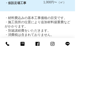
1,000円〜（㎡）
・仮設足場工事
・材料費込みの基本工事価格の目安です。
・施工箇所の位置により追加材料揚重費など
がかかります。
・別途諸経費をいただきます。
・消費税は含まれておりません。
100㎡以下の場所や狭さく部、ベランダや基
礎のみ数か所、などはこの単価には当てはま
らないことが多く、別途お見積りという形に
なります。ご了承ください。
見積もりを依頼する >