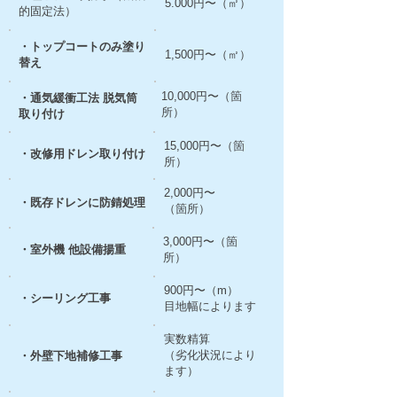
5.000円〜（㎡）
的固定法）
・トップコートのみ塗り
1,500円〜（㎡）
替え
10,000円〜（箇
・通気緩衝工法 脱気筒
所）
取り付け
15,000円〜（箇
・改修用ドレン取り付け
所）
2,000円〜
・既存ドレンに防錆処理
（箇所）
3,000円〜（箇
・室外機 他設備揚重
所）
900円〜（m）
・シーリング工事
​目地幅によります
実数精算
（劣化状況により
・外壁下地補修工事
ます）