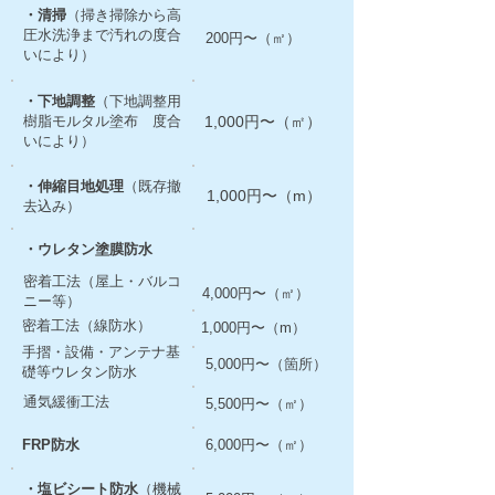
・清掃
（掃き掃除から高
圧水洗浄まで汚れの度合
200円〜（㎡）
いにより）
・下地調整
（下地調整用
樹脂モルタル塗布 度合
1,000円〜（㎡）
いにより）
・伸縮目地処理
（既存撤
1,000円〜（m）
去込み）
・ウレタン塗膜防水
密着工法（屋上・バルコ
4,000円〜（㎡）
ニー等）
密着工法（線防水）
1,000円〜（m）
手摺・設備・アンテナ基
5,000円〜（箇所）
礎等ウレタン防水
通気緩衝工法
5,500円〜（㎡）
FRP防水
6,000円〜（㎡）
・塩ビシート防水
（機械