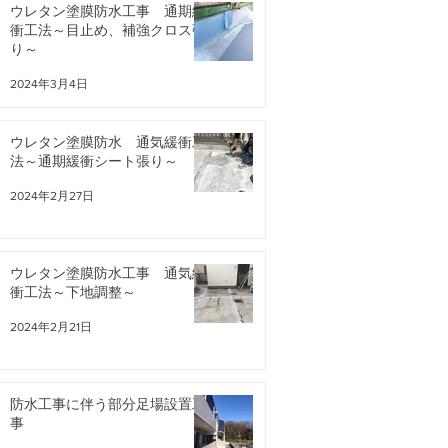
ウレタン塗膜防水工事 通期緩
衝工法～目止め、補強クロス張
り～
2024年3月4日
ウレタン塗膜防水 通気緩衝工
法～通期緩衝シート張り～
2024年2月27日
ウレタン塗膜防水工事 通気緩
衝工法～下地調整～
2024年2月21日
防水工事に伴う部分足場設置工
事