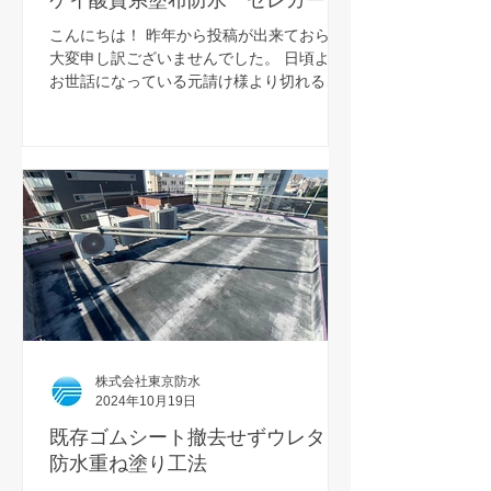
ケイ酸質系塗布防水 セレガード
こんにちは！ 昨年から投稿が出来ておらず
大変申し訳ございませんでした。 日頃より
お世話になっている元請け様より切れる事
がなくお仕事を受注させていただいており
嬉しい悲鳴を上げておりました。 現場も落
ちついてきたため、ブログ投稿を再開させ
ていただきます。...
株式会社東京防水
2024年10月19日
既存ゴムシート撤去せずウレタン
防水重ね塗り工法