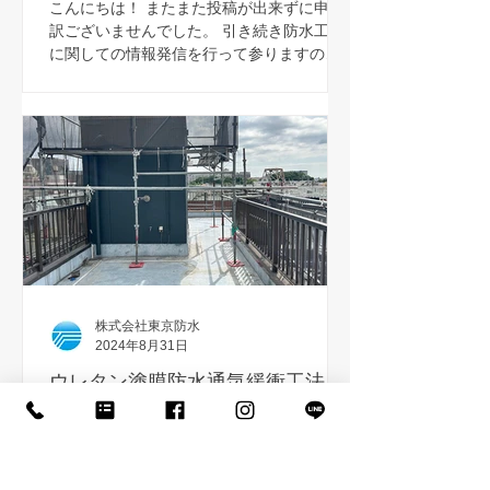
こんにちは！ またまた投稿が出来ずに申し
訳ございませんでした。 引き続き防水工事
に関しての情報発信を行って参りますので
よろしくお願いいたします。 さて、今回の
防水工事は既存ゴムシートの上にウレタン
防水施工を施しました。 既存状態や劣化具
合によっては選定できない工法となります...
株式会社東京防水
2024年8月31日
ウレタン塗膜防水通気緩衝工法
こんにちは！ 今回は、弊社作業員が最も得
意としているウレタン塗膜防水をご紹介し
ていきます。 既存はウレタン防水でした
が、目地処理がされておらずプラスチック