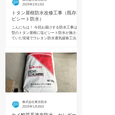
2025年2月13日
トタン屋根防水改修工事（既存塩
ビシート防水）
こんにちは！ 今回お届けする防水工事は波
型のトタン屋根に塩ビシート防水が施され
ていた現場でウレタン防水通気緩衝工法で
改修工事を行いました。 硬質の断熱材が設
置されており破損しないよう施工を行いま
した。 材料はエバーコートZERO-1Hを使用
しております。...
株式会社東京防水
2025年1月28日