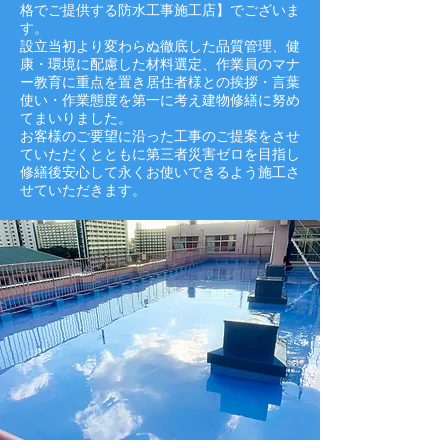
格でご提供する防水工事施工店】でございま
す。
設立当初より変わらぬ徹底した品質管理、健
康・環境に配慮した材料選定、作業員のマナ
ー教育に重点を置き居住者様との挨拶・言葉
使い・作業態度を第一に考え建物修繕に努め
てまいりました。
お客様のご要望に沿った工事のご提案をさせ
ていただくとともに第三者災害ゼロを目指し
修繕後安心して永くお使いできるよう施工さ
せていただきます。